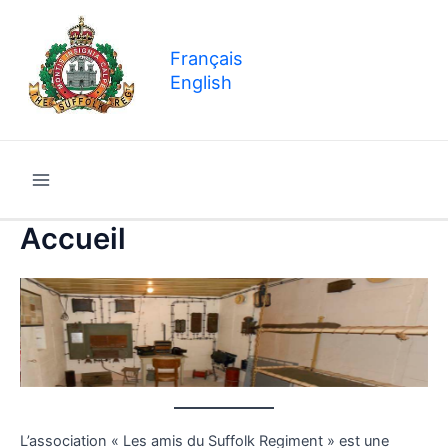
Aller
au
Français
contenu
English
Main
Accueil
Menu
L’association « Les amis du Suffolk Regiment » est une