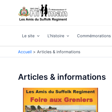
Aller
au
contenu
Le site
L’histoire
Commémorations e
Accueil
Articles & informations
Articles & informations