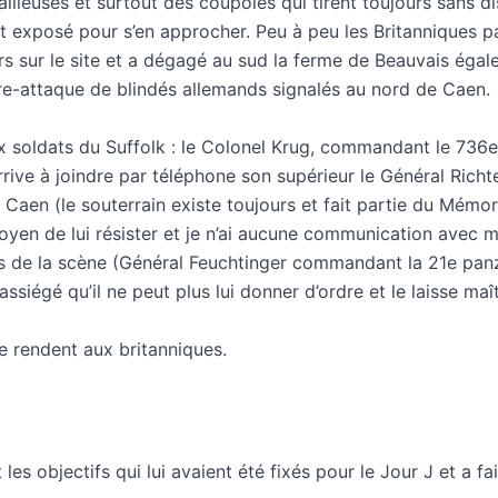
lleuses et surtout des coupoles qui tirent toujours sans dis
nt exposé pour s’en approcher. Peu à peu les Britanniques p
ers sur le site et a dégagé au sud la ferme de Beauvais égale
tre-attaque de blindés allemands signalés au nord de Caen.
x soldats du Suffolk : le Colonel Krug, commandant le 736
ive à joindre par téléphone son supérieur le Général Richte
en (le souterrain existe toujours et fait partie du Mémoria
oyen de lui résister et je n’ai aucune communication avec m
ins de la scène (Général Feuchtinger commandant la 21e pa
ssiégé qu’il ne peut plus lui donner d’ordre et le laisse maî
e rendent aux britanniques.
les objectifs qui lui avaient été fixés pour le Jour J et a fa