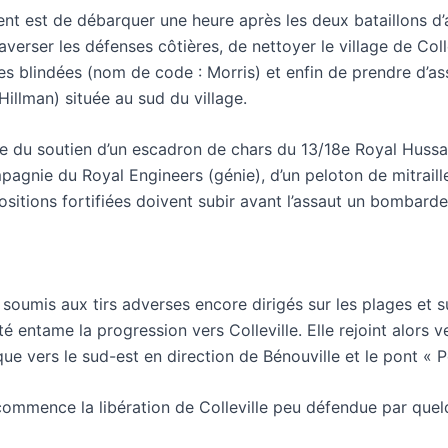
ent est de débarquer une heure après les deux bataillons d
averser les défenses côtières, de nettoyer le village de Coll
s blindées (nom de code : Morris) et enfin de prendre d’ass
Hillman) située au sud du village.
ie du soutien d’un escadron de chars du 13/18e Royal Huss
mpagnie du Royal Engineers (génie), d’un peloton de mitrail
sitions fortifiées doivent subir avant l’assaut un bombarde
st soumis aux tirs adverses encore dirigés sur les plages et
té entame la progression vers Colleville. Elle rejoint alors 
vers le sud-est en direction de Bénouville et le pont « P
mmence la libération de Colleville peu défendue par quelq