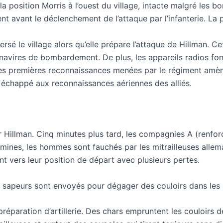
 position Morris à l’ouest du village, intacte malgré les 
 avant le déclenchement de l’attaque par l’infanterie. La p
rsé le village alors qu’elle prépare l’attaque de Hillman. C
s navires de bombardement. De plus, les appareils radios fon
es premières reconnaissances menées par le régiment amène
t échappé aux reconnaissances aériennes des alliés.
sur Hillman. Cinq minutes plus tard, les compagnies A (renfo
 mines, les hommes sont fauchés par les mitrailleuses alle
nt vers leur position de départ avec plusieurs pertes.
s sapeurs sont envoyés pour dégager des couloirs dans les
réparation d’artillerie. Des chars empruntent les couloirs 