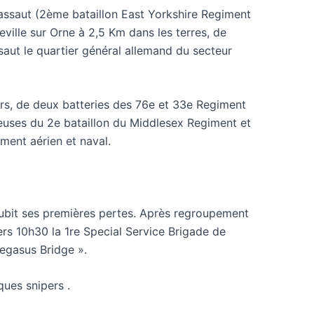
’assaut (2ème bataillon East Yorkshire Regiment
eville sur Orne à 2,5 Km dans les terres, de
aut le quartier général allemand du secteur
ars, de deux batteries des 76e et 33e Regiment
leuses du 2e bataillon du Middlesex Regiment et
ment aérien et naval.
 subit ses premières pertes. Après regroupement
vers 10h30 la 1re Special Service Brigade de
egasus Bridge ».
ues snipers .