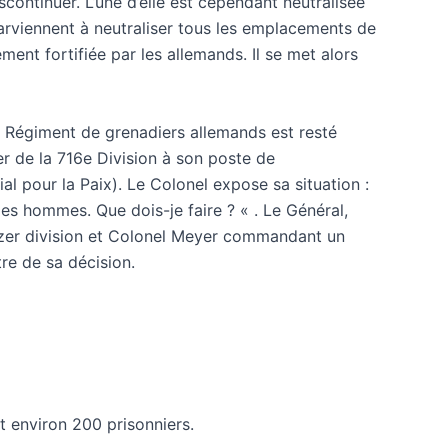
continuer. L’une d’elle est cependant neutralisée
arviennent à neutraliser tous les emplacements de
ment fortifiée par les allemands. Il se met alors
e Régiment de grenadiers allemands est resté
r de la 716e Division à son poste de
l pour la Paix). Le Colonel expose sa situation :
es hommes. Que dois-je faire ? « . Le Général,
nzer division et Colonel Meyer commandant un
tre de sa décision.
it environ 200 prisonniers.