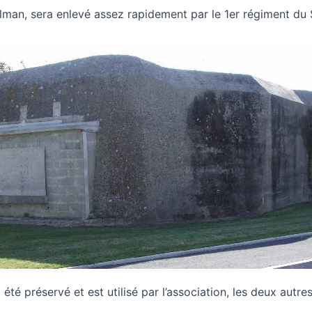
llman, sera enlevé assez rapidement par le 1er régiment du 
été préservé et est utilisé par l’association, les deux autres