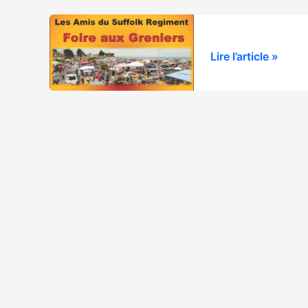
Foire
Lire l’article »
aux
Greniers
2024